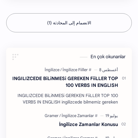
الانضمام إلى المحادثة (1)
En çok okunanlar
INGILIZCEDE BiLiNMESi GEREKEN FiiLLER TOP
100 VERBS IN ENGLISH
INGILIZCEDE BiLiNMESi GEREKEN FiiLLER TOP 100
VERBS IN ENGLISH ingilizcede bilmemiz gereken
100'e yakın filler verilmiştir. Umarım öğrenirsiniz…
İngilizce Zamanlar Konusu