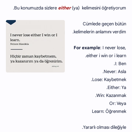
Bu konumuzda sizlere
either
(ya) kelimesini öğretiyorum.
Cümlede geçen bütün
kelimelerin anlamını verdim.
For example
: I never lose,
either i win or i learn.
I: Ben.
Never: Asla.
Lose: Kaybetmek.
Either: Ya.
Win: Kazanmak.
Or: Veya
Learn: Öğrenmek
Yararlı olması dileğiyle.