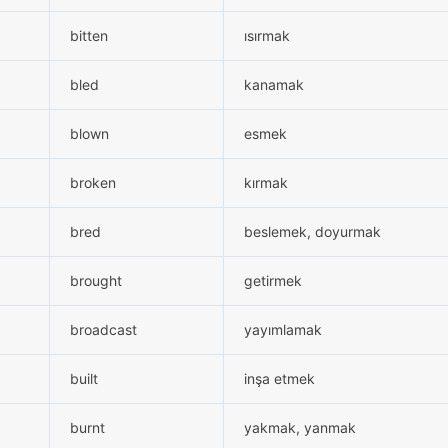
bitten
ısırmak
bled
kanamak
blown
esmek
broken
kırmak
bred
beslemek, doyurmak
brought
getirmek
broadcast
yayımlamak
built
inşa etmek
burnt
yakmak, yanmak