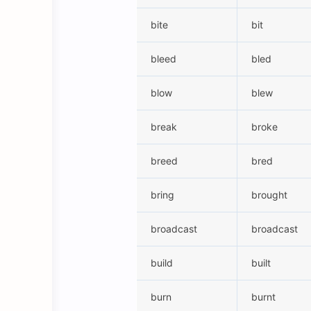
bite
bit
bleed
bled
blow
blew
break
broke
breed
bred
bring
brought
broadcast
broadcast
build
built
burn
burnt