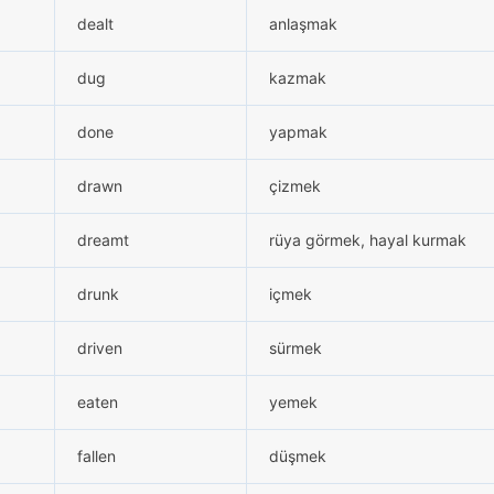
dealt
anlaşmak
dug
kazmak
done
yapmak
drawn
çizmek
dreamt
rüya görmek, hayal kurmak
drunk
içmek
driven
sürmek
eaten
yemek
fallen
düşmek