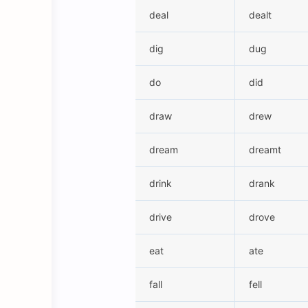
deal
dealt
dig
dug
do
did
draw
drew
dream
dreamt
drink
drank
drive
drove
eat
ate
fall
fell