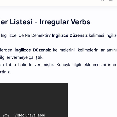
ler Listesi - Irregular Verbs
i İngilizce' de Ne Demektir?
İngilizce Düzensiz
kelimesi İngili
elerden
İngilizce Düzensiz
kelimelerini, kelimelerin anlamın
lgiler vermeye çalıştık.
da tablo halinde verilmiştir. Konuyla ilgili eklenmesini isted
tiniz.