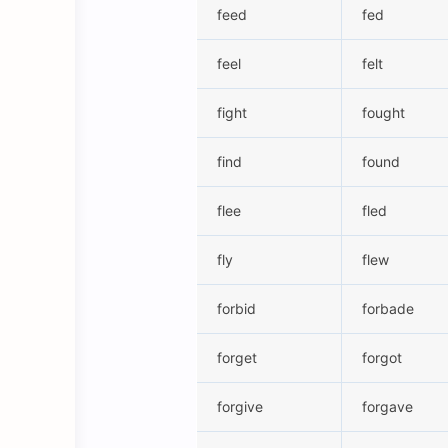
feed
fed
feel
felt
fight
fought
find
found
flee
fled
fly
flew
forbid
forbade
forget
forgot
forgive
forgave