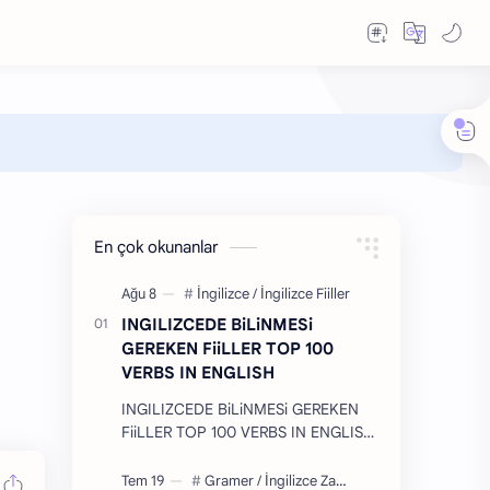
En çok okunanlar
INGILIZCEDE BiLiNMESi
GEREKEN FiiLLER TOP 100
VERBS IN ENGLISH
INGILIZCEDE BiLiNMESi GEREKEN
FiiLLER TOP 100 VERBS IN ENGLISH
ingilizcede bilmemiz gereken 100'e
yakın filler verilmiştir. Umarım