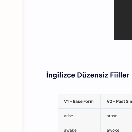
İngilizce Düzensiz Fiiller
V1 – Base Form
V2 – Past Si
arise
arose
awake
awoke